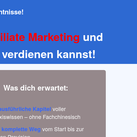
ntnisse!
iliate Marketing
und
verdienen kannst!
Was dich erwartet:
voller
ausführliche Kapitel
xiswissen – ohne Fachchinesisch
vom Start bis zur
 komplette Weg
ten Provision