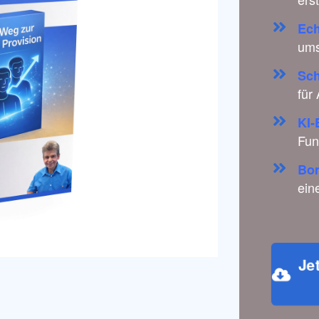
Ech
ums
Sch
für
KI-
Fun
Bon
ein
Jet