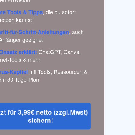
, die du sofort
te Tools & Tipps
etzen kannst
, auch
ritt-für-Schritt-Anleitungen
 Anfänger geeignet
ChatGPT, Canva,
Einsatz erklärt:
nel-Tools & mehr
mit Tools, Ressourcen &
us-Kapitel
em 30-Tage-Plan
zt für 3,99€ netto (zzgl.Mwst) 
sichern!