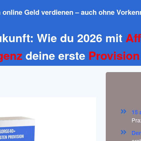
 online Geld verdienen – auch ohne Vorken
Zukunft: Wie du 2026 mit
Aff
igenz
deine erste
Provision
15 
Pra
Der
ers