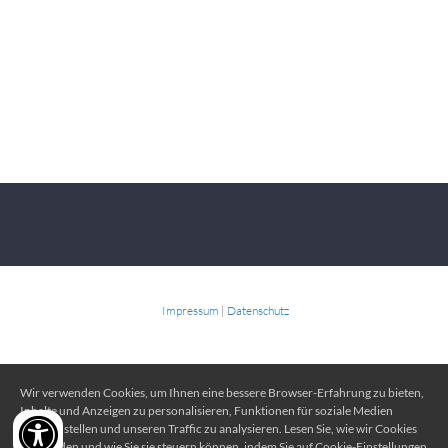
Impressum
|
Datenschutz
Wir verwenden Cookies, um Ihnen eine bessere Browser-Erfahrung zu bieten,
Inhalte und Anzeigen zu personalisieren, Funktionen für soziale Medien
bereitzustellen und unseren Traffic zu analysieren. Lesen Sie, wie wir Cookies
verwenden und wie Sie sie steuern können, indem Sie auf Cookie-Einstellungen