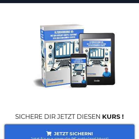
SICHERE DIR JETZT DIESEN
KURS
!
JETZT SICHERN!
Jetzt für nur einmalig 9€ netto(zzgl.Mwst)